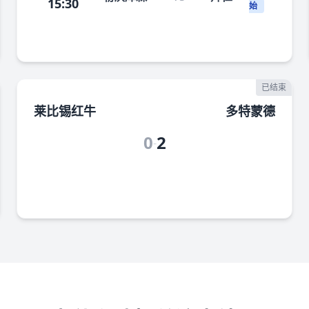
15:30
始
已结束
莱比锡红牛
多特蒙德
0
2
-