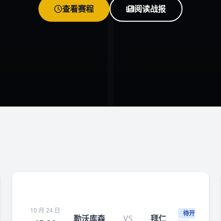
查看赛程
阅读战报
10 月 24 日
待开
勒沃库森
VS
拜仁