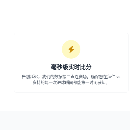
毫秒级实时比分
告别延迟，我们的数据接口直连赛场，确保您在拜仁 vs
多特的每一次进球瞬间都能第一时间获知。