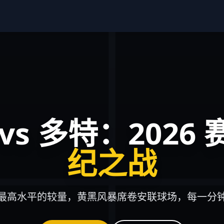
vs 多特：2026 
纪之战
最高水平的较量，黄黑风暴席卷安联球场，每一分