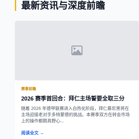
最新资讯与深度前瞻
赛事前瞻
2026 赛季首回合：拜仁主场誓要全取三分
随着 2026 年德甲联赛进入白热化阶段，拜仁慕尼黑将在
主场迎接老对手多特蒙德的挑战。本赛季双方在转会市场
上的操作都颇具野心...
阅读全文 →